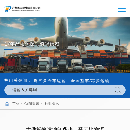
17年品质沉淀，值得信赖！
热门关键词：
珠三角专车运输
全国整车/零担运输
内外贸
首页
>>
新闻资讯
>>
行业资讯
大件货物运输知多少—新天地物流