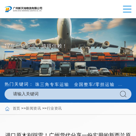
17年品质沉淀，值得信赖！
热门关键词：
珠三角专车运输
全国整车/零担运输
内外贸
首页
>>
新闻资讯
>>
行业资讯
进口原木别踩雷！广州货代分享一份实用的新西兰原