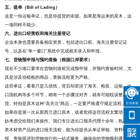
五、提单（Bill of Lading）
这是一份运输单证，也是你提货的依据。如果是海运来的原木，这
一项同样不能少。
六、进出口经营权和海关注册登记
企业本身也需要具备相应资质，包括进出口权、海关注册登记证
号，以及在“单一窗口”系统中完成相关录入和申报。
七、货物预申报与预约查验（根据口岸要求）
现在不少港口要求在货物到港前完成预申报，并预约查验时间，尤
其是涉及动植检的商品，查验流程更为严格。
这些单证，看着只是几张纸，背后却牵涉了海关、检疫、运输、出
口国机构等多个环节，稍有一个步骤没对齐，就有可能耽误整票
货。特别是原木这种“高关注”商品，一定要严格遵守规定流程。
如果你是第一次从新西兰进口原木，或者觉得这些流程太繁琐，不
妨考虑交给我们来操作。我们专注进出口
报关代理
十余年，熟悉各
类木材类产品的进口报关流程，能为你提供从单证审核、资料申
报、查验跟进到货物放行的一站式服务，确保你的货物顺利通关，