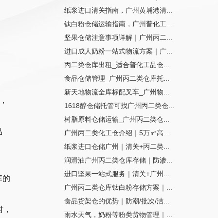
纸浆进口清关指南，广州黄埔港清...
钛白粉仓储运输指南，广州普化工...
坚果仓储注意事项详解｜广州丙二...
进口成人奶粉一站式物流方案｜广...
丙二类仓库出租_适合普化工品仓...
食品仓储管理_广州丙二类仓库托...
新天地物流全库标配叉车_广州物...
，
1618醇仓储托管可找广州丙二类仓...
树脂原料仓储运输_广州丙二类仓...
品
广州丙二类化工仓介绍｜5万㎡高...
纸浆进口仓储广州｜清关+丙二类...
润滑油广州丙二类仓库存储｜防渗...
进口坚果一站式服务｜清关+广州...
库的
广州丙二类仓库钛白粉存储方案｜...
食品货架仓的优势｜防潮/批次/洁...
时，
雨水天气，奶粉等粉类货物管理｜...