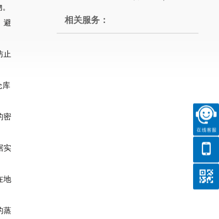
物。
相关服务：
。避
防止
仓库
的密
据实
在地
的蒸