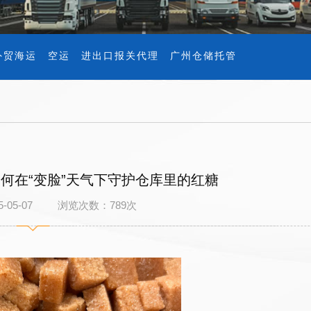
外贸海运
空运
进出口报关代理
广州仓储托管
何在“变脸”天气下守护仓库里的红糖
5-05-07 浏览次数：
789
次