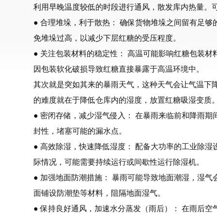
利用早晚温度较低的时段进行通风，散发库内热量。
● 合理堆垛，利于散热： 确保货物堆垛之间留有足
免堆垛过高，以减少下层红糖的受压程度。
● 关注包装材料的稳定性： 高温可能影响红糖包装
因包装软化破损导致红糖直接暴露于高温环境中。
其次就是突如其来的暴雨天气，这种天气会让气温下
的难度就在于降低仓库内的湿度，放置红糖吸湿变质
● 密闭存储，减少湿气侵入： 在暴雨来临前和降雨
封性，堵塞可能的漏水点。
● 高效除湿，快速降低湿度： 配备大功率的工业除
际情况，可能需要持续运行或间歇性运行除湿机。
● 加强地面防潮措施： 暴雨可能导致地面潮湿，湿
面铺设防潮垫等材料，阻隔地面湿气。
● 保持良好通风，加速水分蒸发（雨后）： 在雨后