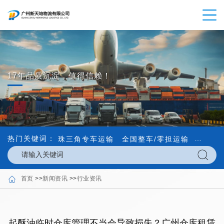
17年品质沉淀，值得信赖！
热门关键词：
珠三角专车运输
全国整车/零担运输
内外贸
首页
>>
新闻资讯
>>
行业资讯
起酥油临时仓库管理不当会导致损失？广州仓库租赁