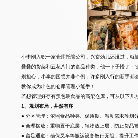
小李刚入职一家
仓库托管
公司，兴奋劲儿还没过，就
叠叠的货架和五花八门的食品种类，他一下子懵了：“
别担心，小李的困惑并非个例，许多刚入行的新手都
教你成为出色的仓库管理小能手！
若想管理好存有预包装食品的高架仓库，可从以下几
1、规划布局，井然有序
● 分区管理：依照食品种类、保质期、温度需求等划
● 合理摆放：重物置于底层，轻物放上层，防止货品
● 留足通道：确保叉车等搬运设备畅行无阻，提升工