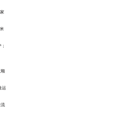
国家
平米
护；
效顺
途运
检流