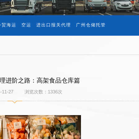
外贸海运
空运
进出口报关代理
广州仓储托管
理进阶之路：高架食品仓库篇
4-11-27 浏览次数：
1336
次