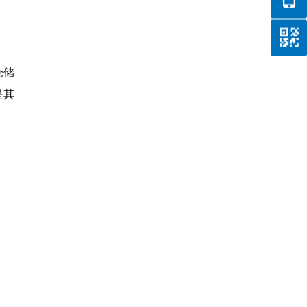
仓储
是其