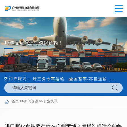
17年品质沉淀，值得信赖！
热门关键词：
珠三角专车运输
全国整车/零担运输
内外贸
首页
>>
新闻资讯
>>
行业资讯
进口膨化食品要存放在广州黄埔？怎样选择适合的临