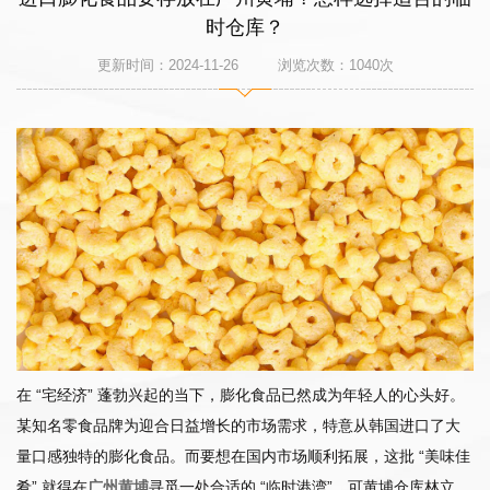
时仓库？
更新时间：2024-11-26 浏览次数：
1040
次
在 “宅经济” 蓬勃兴起的当下，膨化食品已然成为年轻人的心头好。
某知名零食品牌为迎合日益增长的市场需求，特意从韩国进口了大
量口感独特的膨化食品。而要想在国内市场顺利拓展，这批 “美味佳
肴” 就得在
广州黄埔
寻觅一处合适的 “临时港湾”。可黄埔仓库林立，