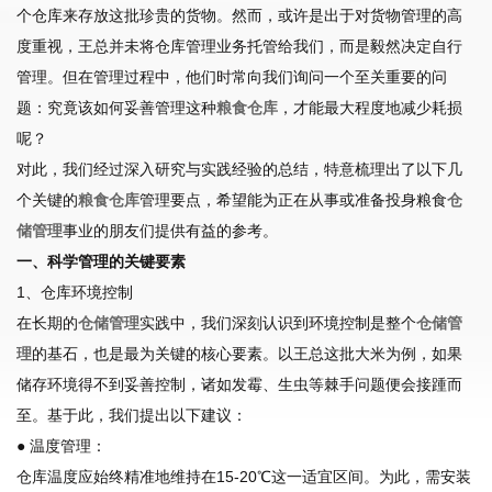
个仓库来存放这批珍贵的货物。然而，或许是出于对货物管理的高
度重视，王总并未将仓库管理业务托管给我们，而是毅然决定自行
管理。但在管理过程中，他们时常向我们询问一个至关重要的问
题：究竟该如何妥善管理这种
粮食仓库
，才能最大程度地减少耗损
呢？
对此，我们经过深入研究与实践经验的总结，特意梳理出了以下几
个关键的
粮食仓库
管理要点，希望能为正在从事或准备投身粮食
仓
储管理
事业的朋友们提供有益的参考。
一、科学管理的关键要素
1、仓库环境控制
在长期的
仓储管理
实践中，我们深刻认识到环境控制是整个
仓储管
理
的基石，也是最为关键的核心要素。以王总这批大米为例，如果
储存环境得不到妥善控制，诸如发霉、生虫等棘手问题便会接踵而
至。基于此，我们提出以下建议：
● 温度管理：
仓库温度应始终精准地维持在15-20℃这一适宜区间。为此，需安装