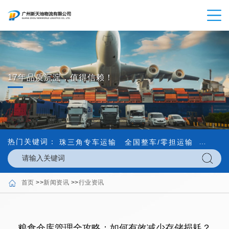
17年品质沉淀，值得信赖！
热门关键词：
珠三角专车运输
全国整车/零担运输
内外贸
首页
>>
新闻资讯
>>
行业资讯
粮食仓库管理全攻略：如何有效减少存储损耗？