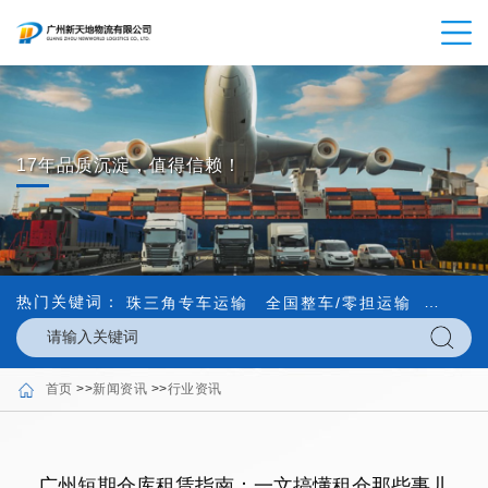
17年品质沉淀，值得信赖！
热门关键词：
珠三角专车运输
全国整车/零担运输
内外贸
首页
>>
新闻资讯
>>
行业资讯
广州短期仓库租赁指南：一文搞懂租仓那些事儿