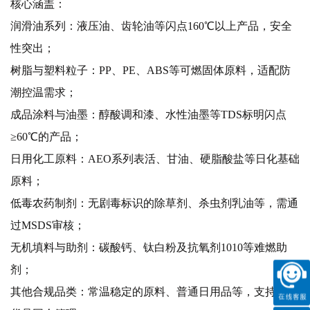
核心涵盖：
润滑油系列：液压油、齿轮油等闪点
160℃以上产品，安全
性突出；
树脂与塑料粒子：
PP、PE、ABS等可燃固体原料，适配防
潮控温需求；
成品涂料与油墨：醇酸调和漆、水性油墨等
TDS标明闪点
≥60℃的产品；
日用化工原料：
AEO系列表活、甘油、硬脂酸盐等日化基础
原料；
低毒农药制剂：无剧毒标识的除草剂、杀虫剂乳油等，需通
过
MSDS审核；
无机填料与助剂：碳酸钙、钛白粉及抗氧剂
1010等难燃助
剂；
其他合规品类：常温稳定的原料、普通日用品等，支持多元