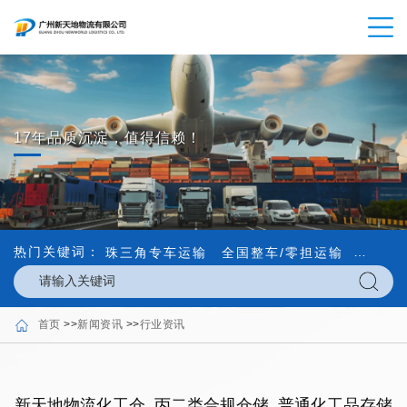
17年品质沉淀，值得信赖！
热门关键词：
珠三角专车运输
全国整车/零担运输
内外贸
首页
>>
新闻资讯
>>
行业资讯
新天地物流化工仓_丙二类合规仓储_普通化工品存储