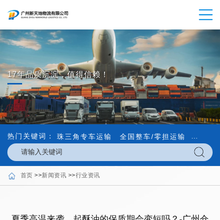
17年品质沉淀，值得信赖！
热门关键词：
珠三角专车运输
全国整车/零担运输
内外贸
首页
>>
新闻资讯
>>
行业资讯
夏季高温来袭，起酥油的保质期会变短吗？-广州仓