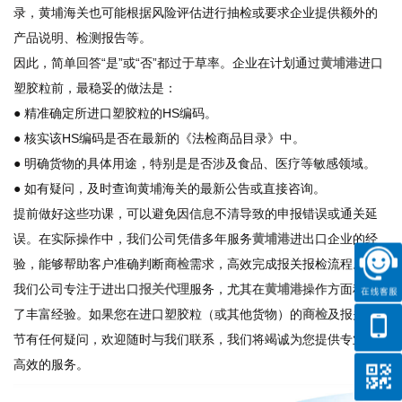
录，黄埔海关也可能根据风险评估进行抽检或要求企业提供额外的
产品说明、检测报告等。
因此，简单回答“是”或“否”都过于草率。企业在计划通过
黄埔港
进口
塑胶粒前，最稳妥的做法是：
● 精准确定所进口塑胶粒的HS编码。
● 核实该HS编码是否在最新的《法检商品目录》中。
● 明确货物的具体用途，特别是是否涉及食品、医疗等敏感领域。
● 如有疑问，及时查询黄埔海关的最新公告或直接咨询。
提前做好这些功课，可以避免因信息不清导致的申报错误或通关延
误。在实际操作中，我们公司凭借多年服务
黄埔港
进出口企业的经
验，能够帮助客户准确判断
商检
需求，高效完成报关报检流程。
我们公司专注于进出口
报关代理
服务，尤其在
黄埔港
操作方面积累
了丰富经验。如果您在进口塑胶粒（或其他货物）的
商检
及报关环
节有任何疑问，欢迎随时与我们联系，我们将竭诚为您提供专业、
高效的服务。