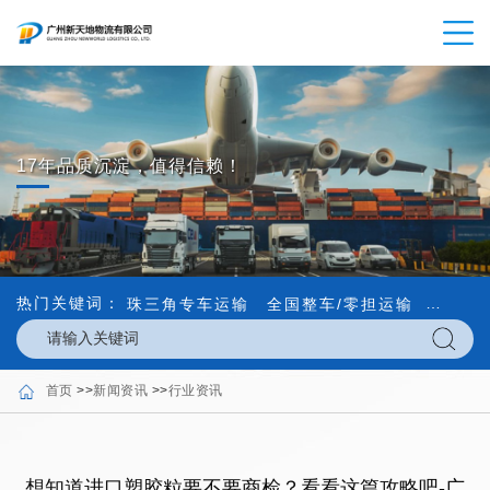
17年品质沉淀，值得信赖！
热门关键词：
珠三角专车运输
全国整车/零担运输
内外贸
首页
>>
新闻资讯
>>
行业资讯
想知道进口塑胶粒要不要商检？看看这篇攻略吧-广