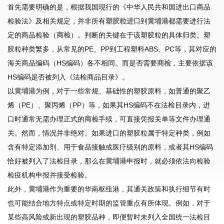
首先需要明确的是，根据我国现行的《中华人民共和国进出口商品
检验法》及相关规定，并非所有
塑胶粒进口
到
黄埔港
都需要进行法
定的商品检验（
商检
）。判断的关键在于该塑胶粒的具体归类。塑
胶粒种类繁多，从常见的PE、PP到工程塑料ABS、PC等，其对应的
海关商品编码（HS编码）各不相同。而是否需要
商检
，主要依据该
HS编码是否被列入《法检商品目录》。
以
黄埔港
为例，对于一些常规、基础性的塑胶原料，如普通的聚乙
烯（PE）、聚丙烯（PP）等，如果其HS编码不在法检目录内，进
口时通常无需办理正式的
商检
手续，可直接凭报关单等文件办理通
关。然而，情况并非绝对。如果进口的塑胶粒属于特定种类，例如
含有特定添加剂、用于食品接触或医疗级别的原料，或者其HS编码
恰好被列入了法检目录，那么在
黄埔港
申报时，就必须依法向检验
检疫机构申报并接受检验。
此外，
黄埔港
作为重要的华南枢纽港，其通关政策和执行细节有时
也可能结合地方特点或特定时期的监管重点有所体现。例如，对于
某些高风险或新出现的塑胶品种，即便暂时未列入全国统一法检目