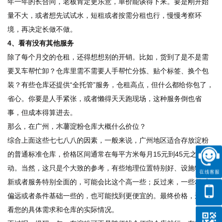
年一年的长合同，老板肯定更乐意，单价能谈得下来。要是刚开始
量不大，或者想先试试水，短租或者按需分租也行，慢慢考察环
境，再决定长做不做。
4、看有没有其他服务
除了每个月交的仓租，还得想想别的开销。比如，货到了是不是需
要叉车帮忙卸？仓库里需不需要人手帮忙分拣、贴个标签、换个包
装？有些仓库还提供“全托管”服务，仓租高点，但什么都给你包了，
省心。你要是人手紧张，或者懒得天天跑现场，这种服务倒也省
事，但成本得算进去。
那么，在广州，
木薯淀粉
仓库大概什么价位？
综合上面这些七七八八的因素，一般来说，广州地区适合存放淀粉
的普通标准仓库，价格区间通常在每平方米每月15元到45元之间波
动。当然，这只是个大致的参考，有些地理位置特别好、设施特别
新或者服务特别全面的，可能会比这个高一些；反过来，一些相对
偏远或者条件基础一些的，也可能找到更便宜的。最终价格，还得
看您的具体需求和仓库的实际情况。