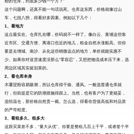
粉
的仓库，到底多少钱一个方？”
这个问题啊，还真不能一句话说死。仓库这东西，价格就像过山
车，七扭八拐，得看好多因素。例如以下几个：
1、看地方
这点最实在。仓库扎在哪，价码就不一样了。像白云、黄埔这些靠
近市区、交通方便、离港口也近的地儿，租金自然水涨船高。但你
要是去增城、南沙、从化这些稍微远点的地方，单价就能实惠不
少。如果你对送货速度没那么“零容忍”，又想把物流成本压下来，选
周边区域其实挺划算的。
2、看仓库本身
木薯淀粉
容易吸潮，所以仓库得干燥、通风。一般选普通仓库就
行，但前提是它的防潮措施得跟上。当然，也有客户为了更稳妥，
选恒温仓，那价格自然贵一截。怎么选，得看你货值高低和对品质
的严苛程度。
3、看租多久、租多大
这跟买菜差不多，“量大从优”。你要是整租几百上千平，或者签个半