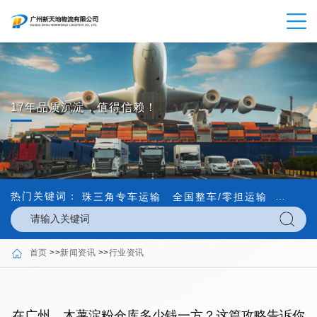
17年品质沉淀，值得信赖！
热门关键词：
珠三角专车运输
全国整车/零担运输
内外贸
首页
>>
新闻资讯
>>
行业资讯
在广州，木薯淀粉仓库多少钱一方？这篇攻略告诉你