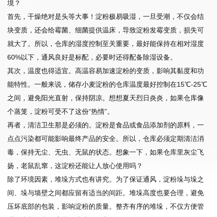
境？
首先，干燥绝对是头等大事！淀粉极易吸湿，一旦受潮，不仅会结
块变质，还会给霉菌、细菌提供温床，导致淀粉发霉变质，损失可
就大了。所以，仓库的湿度控制至关重要，最好能保持在相对湿度
60%以下，通风良好是标配，必要时还得配备除湿设备。
其次，温度也得适宜。高温容易加速淀粉的变质，影响其黏度和功
能特性。一般来说，储存小麦淀粉的仓库温度最好控制在15℃-25℃
之间，避免阳光直射，保持阴凉。想想夏天烈日炎炎，如果仓库像
个蒸笼，淀粉可受不了这份“热情”。
再者，清洁卫生那是必须的。淀粉是食品或食品添加剂的原料，一
点点污染都可能影响最终产品的安全。所以，仓库必须定期清洁消
毒，保持无尘、无虫、无鼠的状态。想象一下，如果仓库里灰尘飞
扬，老鼠乱窜，这淀粉还能让人放心使用吗？
除了环境因素，堆垛方式也有讲究。为了保证通风，淀粉垛与垛之
间、垛与墙壁之间都应留有适当的间距。堆垛高度也要合理，避免
压坏底部的包装，影响淀粉的质量。整齐有序的堆垛，不仅方便管