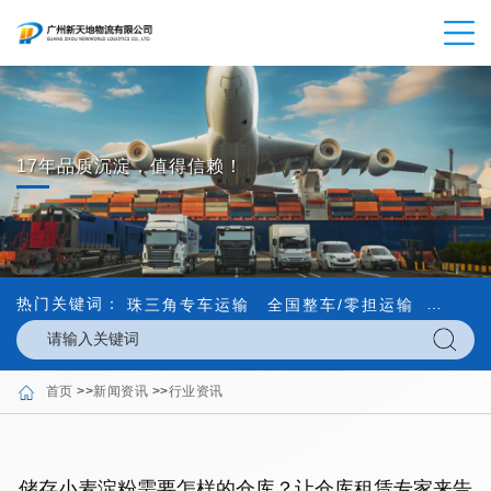
17年品质沉淀，值得信赖！
热门关键词：
珠三角专车运输
全国整车/零担运输
内外贸
首页
>>
新闻资讯
>>
行业资讯
储存小麦淀粉需要怎样的仓库？让仓库租赁专家来告