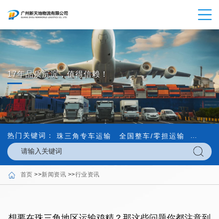
17年品质沉淀，值得信赖！
热门关键词：
珠三角专车运输
全国整车/零担运输
内外贸
首页
>>
新闻资讯
>>
行业资讯
想要在珠三角地区运输鸡精？那这些问题你都注意到