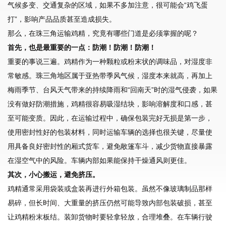
气候多变、交通复杂的区域，如果不多加注意，很可能会“鸡飞蛋
打”，影响产品品质甚至造成损失。
那么，在珠三角运输鸡精，究竟有哪些门道是必须掌握的呢？
首先，也是最重要的一点：防潮！防潮！防潮！
重要的事说三遍。鸡精作为一种颗粒或粉末状的调味品，对湿度非
常敏感。
珠三角地区
属于亚热带季风气候，湿度本来就高，再加上
梅雨季节、台风天气带来的持续降雨和“回南天”时的湿气侵袭，如果
没有做好防潮措施，鸡精很容易吸湿结块，影响溶解度和口感，甚
至可能变质。因此，在运输过程中，确保包装完好无损是第一步，
使用密封性好的包装材料，同时运输车辆的选择也很关键，尽量使
用具备良好密封性的厢式货车，避免敞篷车斗，减少货物直接暴露
在湿空气中的风险。车辆内部如果能保持干燥通风则更佳。
其次，小心搬运，避免挤压。
鸡精通常采用袋装或盒装再进行外箱包装。虽然不像玻璃制品那样
易碎，但长时间、大重量的挤压仍然可能导致内部包装破损，甚至
让鸡精粉末板结。装卸货物时要轻拿轻放，合理堆叠。在车辆行驶