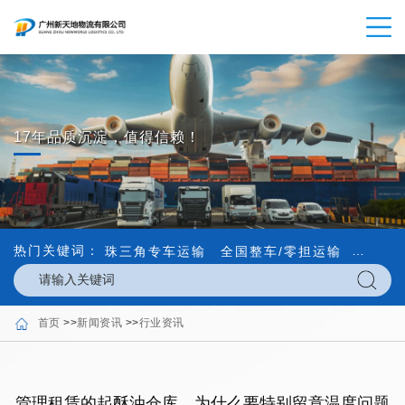
17年品质沉淀，值得信赖！
热门关键词：
珠三角专车运输
全国整车/零担运输
内外贸
首页
>>
新闻资讯
>>
行业资讯
管理租赁的起酥油仓库，为什么要特别留意温度问题