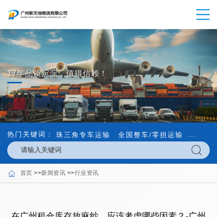
17年品质沉淀，值得信赖！
热门关键词：
珠三角专车运输
全国整车/零担运输
内外贸
首页
>>
新闻资讯
>>
行业资讯
在广州租仓库存放麻纱，应该考虑哪些因素？-广州