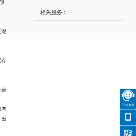
倾
相关服务：
受潮
同存
完善
。
只有
库出