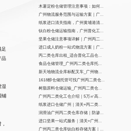
木薯淀粉仓储管理注意事项：如何...
广州物流服务范围与运输方案｜广...
纸浆进口清关指南，广州黄埔港清...
钛白粉仓储运输指南，广州普化工...
坚果仓储注意事项详解｜广州丙二...
进口成人奶粉一站式物流方案｜广...
满足
丙二类仓库出租_适合普化工品仓...
产品
食品仓储管理_广州丙二类仓库托...
新天地物流全库标配叉车_广州物...
1618醇仓储托管可找广州丙二类仓...
对湿
树脂原料仓储运输_广州丙二类仓...
围铺
广州丙二类化工仓介绍｜5万㎡高...
纸浆进口仓储广州｜清关+丙二类...
润滑油广州丙二类仓库存储｜防渗...
进口坚果一站式服务｜清关+广州...
时，
广州丙二类仓库钛白粉存储方案｜...