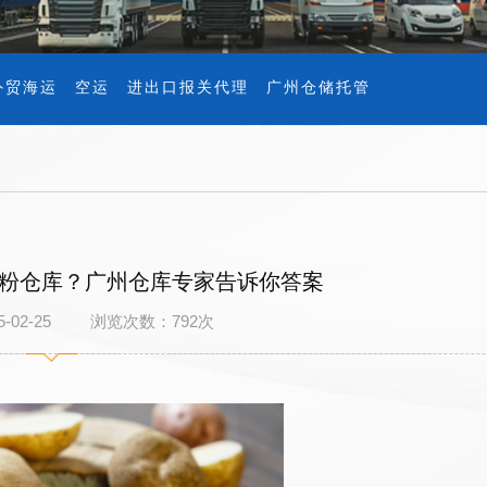
外贸海运
空运
进出口报关代理
广州仓储托管
粉仓库？广州仓库专家告诉你答案
5-02-25 浏览次数：
792
次