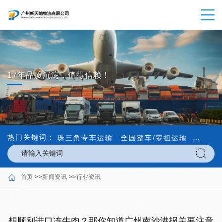
17年品质沉淀，值得信赖！
热门关键词：
珠三角专车运输
全国整车/零担运输
内外贸
首页
>>
新闻资讯
>>
行业资讯
想顺利进口冻牛肉？那你知道广州南沙港报关要注意