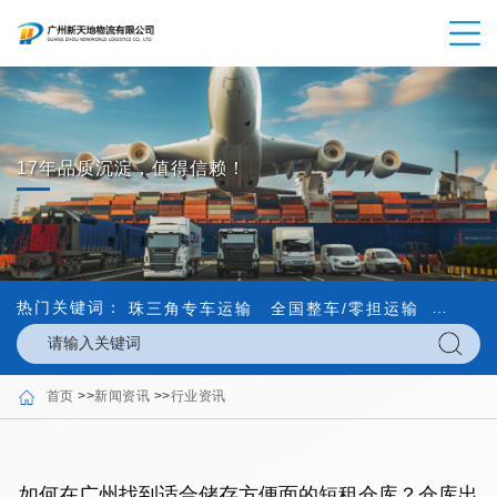
17年品质沉淀，值得信赖！
热门关键词：
珠三角专车运输
全国整车/零担运输
内外贸
首页
>>
新闻资讯
>>
行业资讯
如何在广州找到适合储存方便面的短租仓库？仓库出