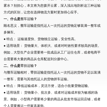
雾水？别担心，本文将为您拨开云雾，深入浅出地剖析这三种运输
方式的区别，让您在选择物流方案时更加得心应手。
一、什么是
整车运输
？
顾名思义，
整车运输
是指托运人一次托运的货物足够装满一整车或
多辆车。
● 特点： 运输速度快、货物独立运输，安全性高。
● 适用场景： 货物量大、体积大、或者对时效性要求较高的场景。
例如，大型生产企业需要将一批成品从工厂运往仓库，或者电商平
台需要将大量的商品从仓库配送到分拨中心。
二、什么是
零担运输
？
与
整车运输
相对，
零担运输
是指托运人一次托运的货物不足以装满
一整车，需要与其他托运人的货物拼车运输。
● 特点： 降低运输成本，灵活方便，适合小批量
货物运输
。
● 适用场景： 货物量小、批次多、或者对运输成本较为敏感的场
景。例如，小型商户需要将少量的商品从批发市场运回店铺，或者
个人需要搬运一些家具家电。