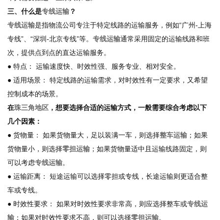
三、什么是
专线运输
？
专线运输
是指物流公司专注于特定线路的运输服务，例如“广州-上海
专线”、“深圳-北京专线”等。
专线运输
通常采用固定的运输线路和班
次，提供点到点的直达运输服务。
● 特点： 运输速度快、时效性强、服务专业、相对安全。
● 适用场景： 特定线路的运输需求，对时效性有一定要求，又希望
控制成本的场景。
在
珠三角地区
，想要选择合适的运输方式，一般需要综合考虑以下
几个因素：
● 货物量： 如果货物量大，足以装满一车，则选择
整车运输
；如果
货物量小，则选择
零担运输
；如果货物量适中且运输线路固定，则
可以考虑
专线运输
。
● 运输距离： 短途运输可以选择零担或专线，长途运输则更适合整
车或专线。
● 时效性要求： 如果对时效性要求非常高，则应选择整车或
专线运
输
；如果对时效性要求不高，则可以选择
零担运输
。