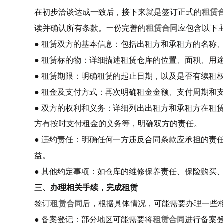
在初步洽谈达成一致后，接下来就是签订正式的
租赁
读并确认所有条款。一份完善的
租赁合同
应包含以下
● 租赁双方的基本信息：包括出租方和承租方的名称
● 租赁标的物：详细描述租赁仓库的位置、面积、用
● 租赁期限：明确租赁的起止日期，以及是否有续租
● 租金及支付方式：再次明确租金金额、支付周期和
● 双方的权利和义务：详细列出出租方和承租方在租
方有按时支付租金的义务等，明确双方的责任。
● 违约责任：明确任何一方违反合同条款应承担的责
益。
● 其他约定事项：如仓库的维修保养责任、保险购买
三、办理相关手续，完成租赁
签订
租赁合同
后，根据具体情况，可能需要办理一些
● 备案登记：部分地区可能需要将
租赁合同
进行备案