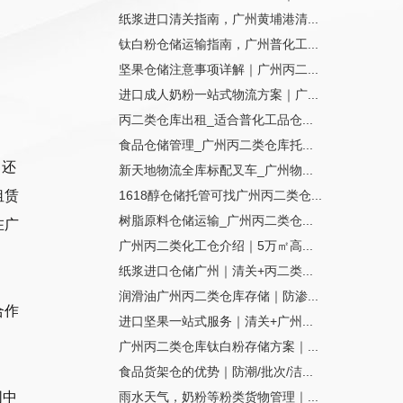
纸浆进口清关指南，广州黄埔港清...
钛白粉仓储运输指南，广州普化工...
坚果仓储注意事项详解｜广州丙二...
进口成人奶粉一站式物流方案｜广...
丙二类仓库出租_适合普化工品仓...
食品仓储管理_广州丙二类仓库托...
，还
新天地物流全库标配叉车_广州物...
租赁
1618醇仓储托管可找广州丙二类仓...
树脂原料仓储运输_广州丙二类仓...
在广
广州丙二类化工仓介绍｜5万㎡高...
纸浆进口仓储广州｜清关+丙二类...
润滑油广州丙二类仓库存储｜防渗...
合作
进口坚果一站式服务｜清关+广州...
广州丙二类仓库钛白粉存储方案｜...
食品货架仓的优势｜防潮/批次/洁...
同中
雨水天气，奶粉等粉类货物管理｜...