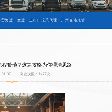
外贸海运
空运
进出口报关代理
广州仓储托管
流程繁琐？这篇攻略为你理清思路
5-01-07 浏览次数：
1477
次