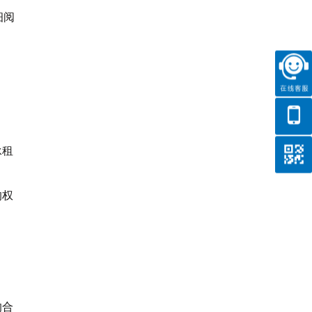
细阅
承租
的权
的合