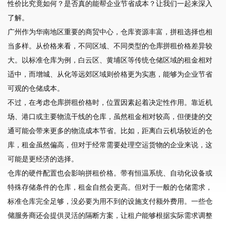
性价比究竟如何？是否真的能帮企业节省成本？让我们一起来深入
了解。
广州作为华南地区重要的商贸中心，仓库资源丰富，拼租选择也相
当多样。从价格来看，不同区域、不同类型的
仓库拼租
价格差异较
大。以标准仓库为例，白云区、黄埔区等传统仓储区域的租金相对
适中，而增城、从化等远郊区域则价格更为实惠，能够为企业节省
可观的仓储成本。
不过，在考虑
仓库拼租
价格时，位置因素起着决定性作用。靠近机
场、港口或主要物流干线的仓库，虽然租金相对较高，但便捷的交
通可能会带来更多的物流成本节省。比如，距离白云机场较近的仓
库，租金虽然偏高，但对于经常需要处理空运货物的企业来说，这
可能是更经济的选择。
仓库的硬件配置也会影响拼租价格。带有恒温系统、自动化设备或
特殊存储条件的仓库，租金自然会更高。但对于一般的仓储需求，
标准仓库完全足够，没必要为用不到的设施支付额外费用。一些
仓
储服务商
还会提供灵活的隔断方案，让租户能够根据实际需求调整