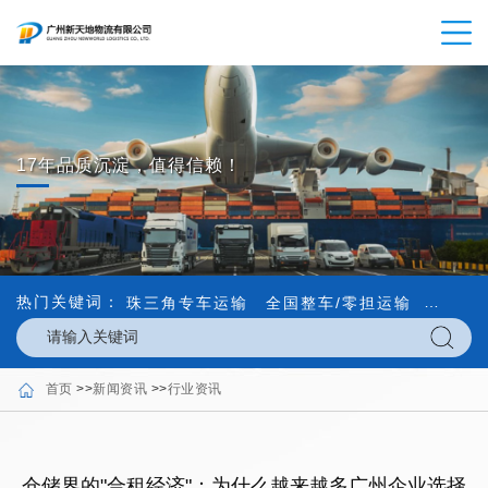
17年品质沉淀，值得信赖！
热门关键词：
珠三角专车运输
全国整车/零担运输
内外贸
首页
>>
新闻资讯
>>
行业资讯
仓储界的"合租经济"：为什么越来越多广州企业选择