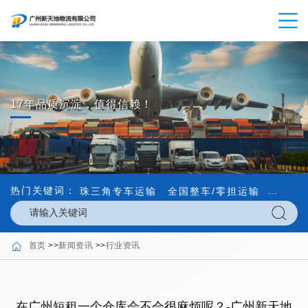
17年品质沉淀，值得信赖！
热门关键词：
珠三角专车运输
全国整车/零担运输
内外贸
首页
>>
新闻资讯
>>
行业资讯
在广州短租一个仓库会不会很麻烦呢？-广州新天地