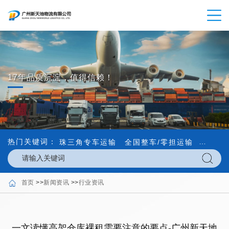
17年品质沉淀，值得信赖！
热门关键词：
珠三角专车运输
全国整车/零担运输
内外贸
首页
>>
新闻资讯
>>
行业资讯
一文读懂高架仓库裸租需要注意的要点-广州新天地