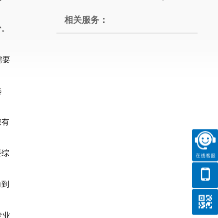
相关服务：
持。
需要
选
您有
要综
力到
专业