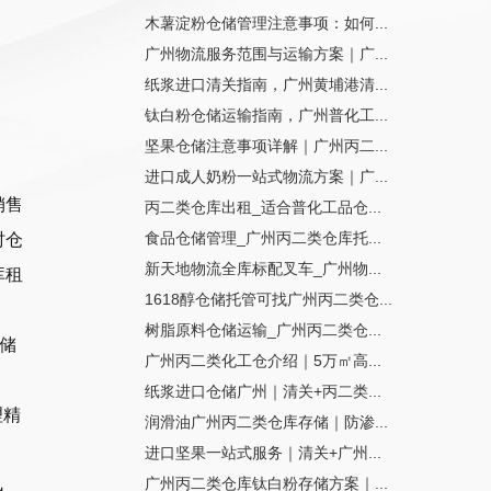
木薯淀粉仓储管理注意事项：如何...
广州物流服务范围与运输方案｜广...
纸浆进口清关指南，广州黄埔港清...
钛白粉仓储运输指南，广州普化工...
坚果仓储注意事项详解｜广州丙二...
进口成人奶粉一站式物流方案｜广...
销售
丙二类仓库出租_适合普化工品仓...
食品仓储管理_广州丙二类仓库托...
时仓
新天地物流全库标配叉车_广州物...
库租
1618醇仓储托管可找广州丙二类仓...
树脂原料仓储运输_广州丙二类仓...
储
广州丙二类化工仓介绍｜5万㎡高...
纸浆进口仓储广州｜清关+丙二类...
理精
润滑油广州丙二类仓库存储｜防渗...
进口坚果一站式服务｜清关+广州...
广州丙二类仓库钛白粉存储方案｜...
风