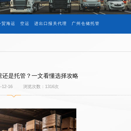
外贸海运
空运
进出口报关代理
广州仓储托管
营还是托管？一文看懂选择攻略
4-12-16 浏览次数：
1316
次