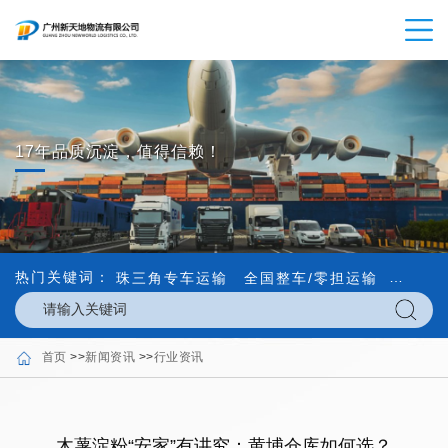
17年品质沉淀，值得信赖！
热门关键词：
珠三角专车运输
全国整车/零担运输
内外贸
首页
>>
新闻资讯
>>
行业资讯
木薯淀粉“安家”有讲究：黄埔仓库如何选？