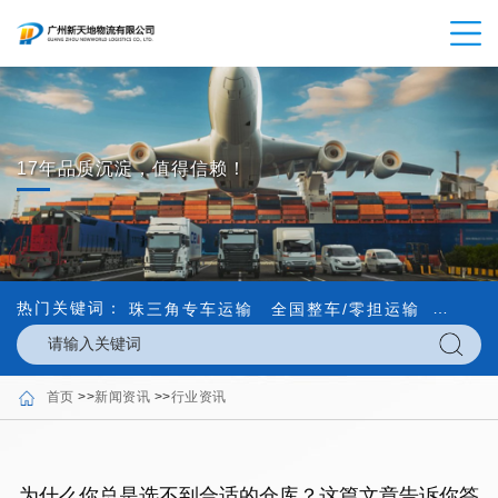
17年品质沉淀，值得信赖！
热门关键词：
珠三角专车运输
全国整车/零担运输
内外贸
首页
>>
新闻资讯
>>
行业资讯
为什么你总是选不到合适的仓库？这篇文章告诉你答