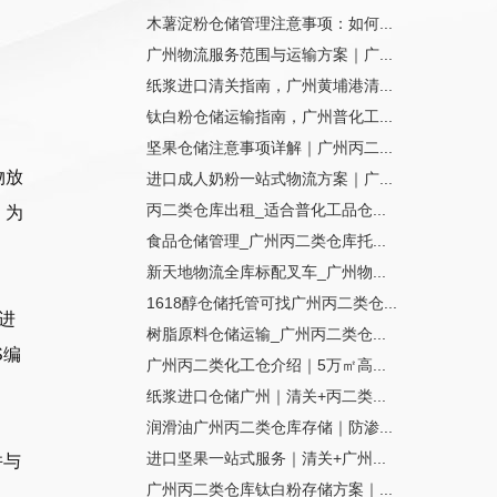
木薯淀粉仓储管理注意事项：如何...
广州物流服务范围与运输方案｜广...
纸浆进口清关指南，广州黄埔港清...
钛白粉仓储运输指南，广州普化工...
坚果仓储注意事项详解｜广州丙二...
物放
进口成人奶粉一站式物流方案｜广...
丙二类仓库出租_适合普化工品仓...
，为
食品仓储管理_广州丙二类仓库托...
新天地物流全库标配叉车_广州物...
1618醇仓储托管可找广州丙二类仓...
进
树脂原料仓储运输_广州丙二类仓...
S编
广州丙二类化工仓介绍｜5万㎡高...
纸浆进口仓储广州｜清关+丙二类...
润滑油广州丙二类仓库存储｜防渗...
进口坚果一站式服务｜清关+广州...
并与
广州丙二类仓库钛白粉存储方案｜...