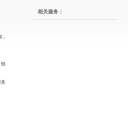
相关服务：
如，
，但
报关