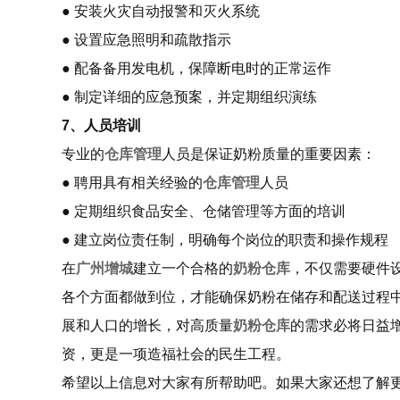
● 安装火灾自动报警和灭火系统
● 设置应急照明和疏散指示
● 配备备用发电机，保障断电时的正常运作
● 制定详细的应急预案，并定期组织演练
7、人员培训
专业的
仓库管理
人员是保证奶粉质量的重要因素：
● 聘用具有相关经验的
仓库管理
人员
● 定期组织食品安全、仓储管理等方面的培训
● 建立岗位责任制，明确每个岗位的职责和操作规程
在
广州增城
建立一个合格的
奶粉仓库
，不仅需要硬件
各个方面都做到位，才能确保奶粉在储存和配送过程
展和人口的增长，对高质量
奶粉仓库
的需求必将日益
资，更是一项造福社会的民生工程。
希望以上信息对大家有所帮助吧。如果大家还想了解