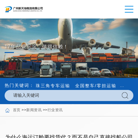
17年品质沉淀，值得信赖！
热门关键词：
珠三角专车运输
全国整车/零担运输
内外贸
首页
>>
新闻资讯
>>
行业资讯
为什么海运订舱要找货代？而不是自己直接找船公司