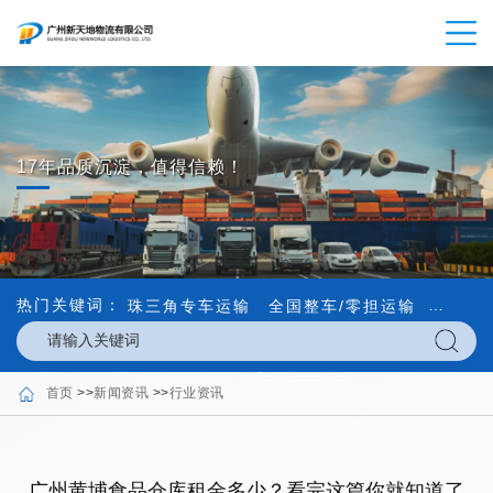
17年品质沉淀，值得信赖！
热门关键词：
珠三角专车运输
全国整车/零担运输
内外贸
首页
>>
新闻资讯
>>
行业资讯
广州黄埔食品仓库租金多少？看完这篇你就知道了