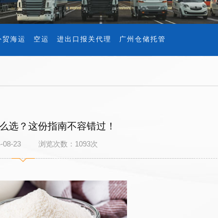
外贸海运
空运
进出口报关代理
广州仓储托管
么选？这份指南不容错过！
4-08-23 浏览次数：
1093
次