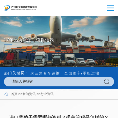
17年品质沉淀，值得信赖！
热门关键词：
珠三角专车运输
全国整车/零担运输
内外贸
首页
>>
新闻资讯
>>
行业资讯
进口葡萄干需要哪些资料？报关流程是怎样的？