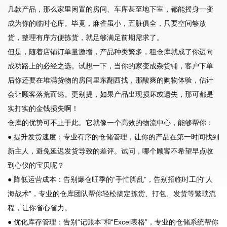
几款产品，那么家里闲置的房间、车库甚至地下室，都能摇身一变
成为你的临时仓库。毕竟，麻雀虽小，五脏俱全，只要空间够放
货，整理有序方便拣货，就足够满足前期需求了。
但是，随着店铺订单量激增，产品种类繁多，租仓库就成了你迈向
成功路上的必经之选。试想一下，当你的家变成杂货铺，客户下单
后你还要在堆满货物的房间里东翻西找，那酸爽的购物体验，估计
会让顾客落荒而逃。更别提，如果产品出现损坏或遗失，那可都是
实打实的金钱损失啊！
仓库的优势可不止于此。它就像一个高效的物流中心，能够帮你：
● 提升发货速度：专业有序的仓储管理，让你的产品在第一时间找到
新主人，避免延迟发货导致的差评。试问，哪个顾客不希望早点收
到心仪的宝贝呢？
● 降低运营成本：告别爆仓旺季的“手忙脚乱”，告别招临时工的“人
海战术”，专业的仓库团队帮你轻松搞定拣货、打包、发货等繁琐流
程，让你省心省力。
● 优化库存管理：告别“记账本”和“Excel表格”，专业的仓储系统帮你