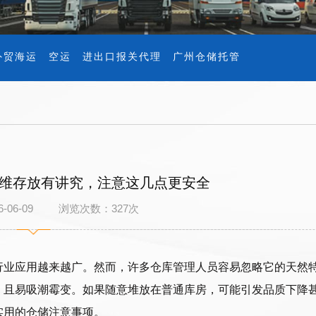
外贸海运
空运
进出口报关代理
广州仓储托管
维存放有讲究，注意这几点更安全
6-06-09 浏览次数：
327
次
行业应用越来越广。然而，许多仓库管理人员容易忽略它的天然
，且易吸潮霉变。如果随意堆放在普通库房，可能引发品质下降
实用的仓储注意事项。