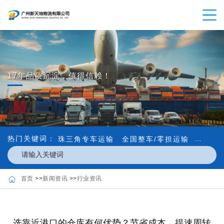
17年品质沉淀，值得信赖！
热门关键词：
珠三角专车运输
全国整车/零担运输
内外贸
首页
>>
新闻资讯
>>
行业资讯
选靠近港口的仓库有何优势？节省成本、提速周转