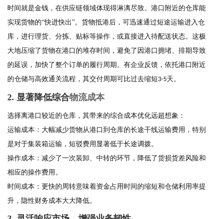
时间就是金钱，在供应链领域体现得淋漓尽致。港口附近的仓库能
实现货物的
“快进快出”。货物抵港后，可迅速通过短途运输进入仓
库，进行理货、分拣、贴标等操作，或直接进入待配送状态。这极
大地压缩了货物在港口的堆存时间，避免了因港口拥堵、排期导致
的延误，加快了整个订单的履行周期。有企业反馈，依托港口附近
的仓储与高效通关流程，其交付周期可比过去缩短
天。
3-5
2. 显著降低综合
物流成本
选择
离
港口
较近的
仓库，其带来的综合成本优化远超想象：
运输成本：大幅减少货物从港口到仓库的长途干线运输费用，特别
是对于集装箱运输，短驳费用显著低于长途调拨。
操作成本：减少了一次装卸、中转的环节，降低了货损货差风险和
相应的操作费用。
时间成本：更快的周转意味着资金占用时间的缩短和仓储利用率提
升，隐性财务成本大大降低。
3. 灵活响应市场，增强业务韧性