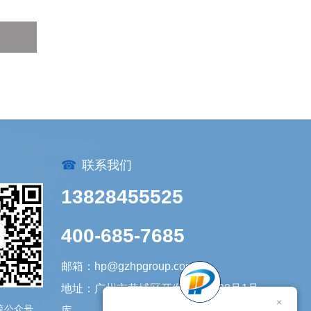
☎
联系我们
13828455525
400-685-7685
邮箱：hp@gzhpgroup.com
地址：广州市黄埔区开发大道1338号1号
×
流公众号
库