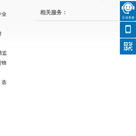
相关服务：
专业
附
清监
货物
。选