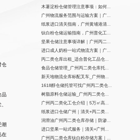
木薯淀粉仓储管理注意事项：如何...
广州物流服务范围与运输方案｜广...
纸浆进口清关指南，广州黄埔港清...
钛白粉仓储运输指南，广州普化工...
坚果仓储注意事项详解｜广州丙二...
进口成人奶粉一站式物流方案｜广...
丙二类仓库出租_适合普化工品仓...
对仓
食品仓储管理_广州丙二类仓库托...
新天地物流全库标配叉车_广州物...
1618醇仓储托管可找广州丙二类仓...
树脂原料仓储运输_广州丙二类仓...
食品
广州丙二类化工仓介绍｜5万㎡高...
尘、
纸浆进口仓储广州｜清关+丙二类...
润滑油广州丙二类仓库存储｜防渗...
受潮
进口坚果一站式服务｜清关+广州...
品在
广州丙二类仓库钛白粉存储方案｜...